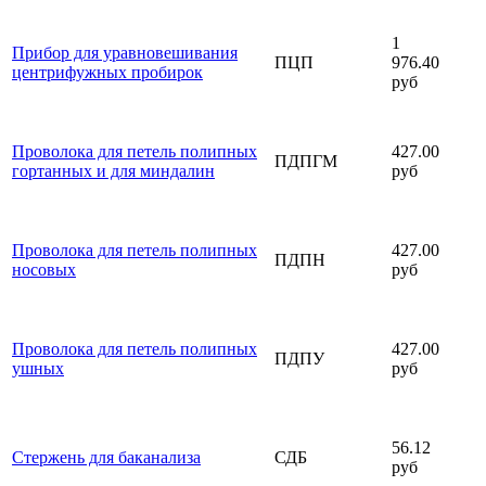
1
Прибор для уравновешивания
ПЦП
976.40
центрифужных пробирок
руб
Проволока для петель полипных
427.00
ПДПГМ
гортанных и для миндалин
руб
Проволока для петель полипных
427.00
ПДПН
носовых
руб
Проволока для петель полипных
427.00
ПДПУ
ушных
руб
56.12
Стержень для баканализа
СДБ
руб