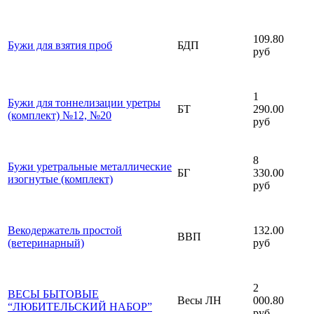
109.80
Бужи для взятия проб
БДП
руб
1
Бужи для тоннелизации уретры
БТ
290.00
(комплект) №12, №20
руб
8
Бужи уретральные металлические
БГ
330.00
изогнутые (комплект)
руб
Векодержатель простой
132.00
ВВП
(ветеринарный)
руб
2
ВЕСЫ БЫТОВЫЕ
Весы ЛН
000.80
“ЛЮБИТЕЛЬСКИЙ НАБОР”
руб