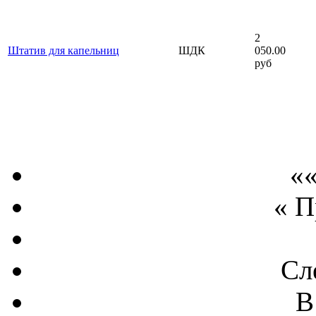
2
Штатив для капельниц
ШДК
050.00
руб
««
« 
Сл
В