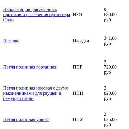
Набор зондов для желчных
9
протоков и рассечения сфинктера
НЗО
680.00
Одди
руб
341.60
Насадка
Насадка
руб
2
Петля полипная гортанная
ППГ
720.00
руб
Петля полипная носовая с двумя
2
наконечниками для рвущей и
ППН
820.00
режущей петли
руб
2
Петля полипная ушная
ППУ
625.00
руб