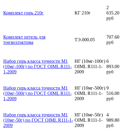
2
Комплект гирь 210г
КГ 210г
635.20
руб
Комплект петель для
707.60
ТЭ.000.05
тонзиллэктома
руб
Набор гирь класса точности М1
НГ (10мг-100г)
6
(10мг-100г) по ГОСТ OIML R111-
OIML R111-1-
893.00
1-2009
2009
руб
Набор гирь класса точности М1
НГ (10мг-500г)
9
(10мг-500г) по ГОСТ OIML R111-
OIML R111-1-
516.00
1-2009
2009
руб
Набор гирь класса точности М1
НГ (10мг-50г)
4
(10мг-50г) по ГОСТ OIML R111-1-
OIML R111-1-
989.80
2009
2009
руб